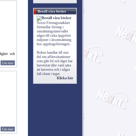
Beställ våra böcker
Nexxt Företagsmäklare
förmedlar företag i
omsättningsintervallet
några till cirka tjugofem
miljoner i årsomsättning
hos uppdragsföretagen.
Boken handlar till stor
tlighet och
del om affärssituationer
som gått fel och läget har
Läs mer
havererat eller varit nära
att haverera och i några
fall slutat i inget.
Klicka här
Läs mer