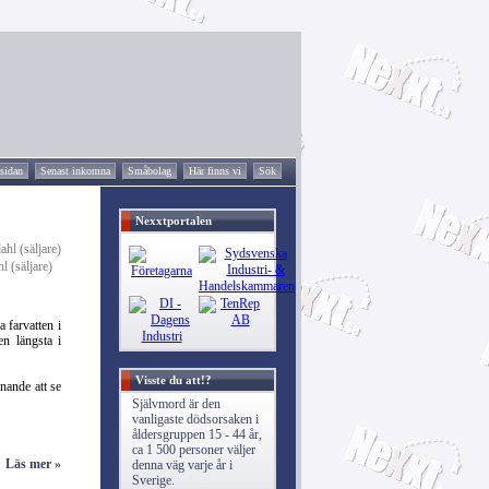
tsidan
Senast inkomna
Småbolag
Här finns vi
Sök
Nexxtportalen
 (säljare)
a farvatten i
n längsta i
Visste du att!?
nande att se
Självmord är den
vanligaste dödsorsaken i
åldersgruppen 15 - 44 år,
ca 1 500 personer väljer
Läs mer »
denna väg varje år i
Sverige.