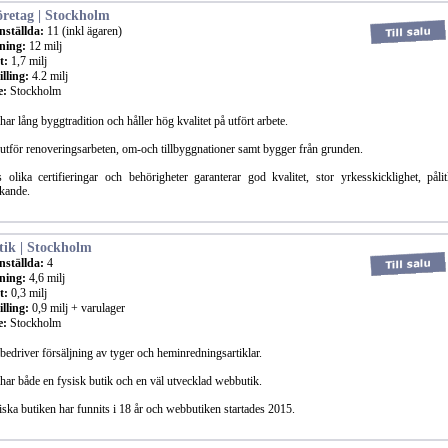
retag | Stockholm
nställda:
11 (inkl ägaren)
ning:
12 milj
t:
1,7 milj
lling:
4.2 milj
e:
Stockholm
har lång byggtradition och håller hög kvalitet på utfört arbete.
utför renoveringsarbeten, om-och tillbyggnationer samt bygger från grunden.
 olika certifieringar och behörigheter garanterar god kvalitet, stor yrkesskicklighet, påli
nkande.
tik | Stockholm
nställda:
4
ning:
4,6 milj
t:
0,3 milj
lling:
0,9 milj + varulager
e:
Stockholm
bedriver försäljning av tyger och heminredningsartiklar.
har både en fysisk butik och en väl utvecklad webbutik.
ska butiken har funnits i 18 år och webbutiken startades 2015.