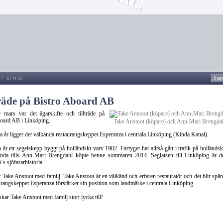
Star
7 - kl 11.53
träde på Bistro Aboard AB
 mars var det ägarskifte och tillträde på
oard AB i Linköping.
Take Anstoot (köpare) och Ann-Mari Brengdahl
a år ligger det välkända restaurangskeppet Esperanza i centrala Linköping (Kinda Kanal).
 är ett segelskepp byggt på holländskt varv 1902. Fartyget har alltså gått i trafik på holländsk
ända tills Ann-Mari Brengdahl köpte henne sommaren 2014. Seglatsen till Linköping är de
´s sjöfararhistoria.
 Take Anstoot med familj. Take Anstoot är en välkänd och erfaren restauratör och det blir spän
urangskeppet Esperanza förstärker sin position som landmärke i centrala Linköping.
kar Take Anstoot med familj stort lycka till!