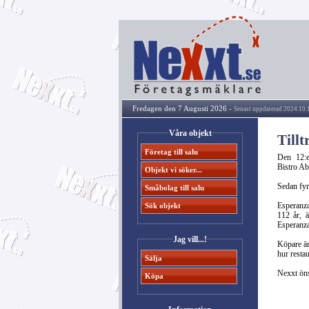
Fredagen den 7 Augusti 2026 -
Senast uppdaterad 2024.10.1
Våra objekt
Till
Företag till salu
Den 12:e
Bistro Ab
Objekt vi söker...
Sedan fyr
Småbolag till salu
Esperanza
Sök objekt
112 år, 
Esperanza
Jag vill...!
Köpare är
hur resta
Sälja
Nexxt öns
Köpa