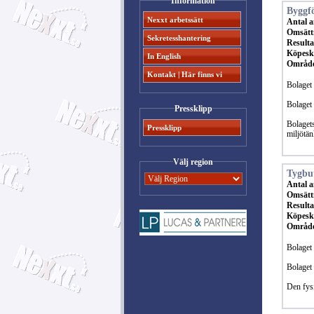
Information
Byggfö
Nexxt arbetssätt
Antal a
Omsätt
Sekretesshantering
Resulta
Köpeski
In English
Områd
Kontakt | Här finns vi
Bolaget 
Bolaget 
Pressklipp
Bolagets
Pressklipp
miljötä
Välj region
Tygbu
Antal a
Omsätt
Resulta
Köpeski
Områd
Bolaget 
Bolaget 
Den fysi