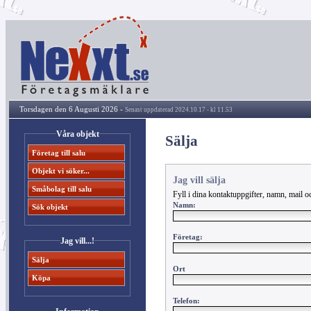
Torsdagen den 6 Augusti 2026 -
Senast uppdaterad 2024.10.17 - kl 11.53
Våra objekt
Sälja
Företag till salu
Objekt vi söker...
Jag vill sälja
Småbolag till salu
Fyll i dina kontaktuppgifter, namn, mail oc
Namn:
Sök objekt
Företag:
Jag vill...!
Sälja
Ort
Köpa
Telefon: