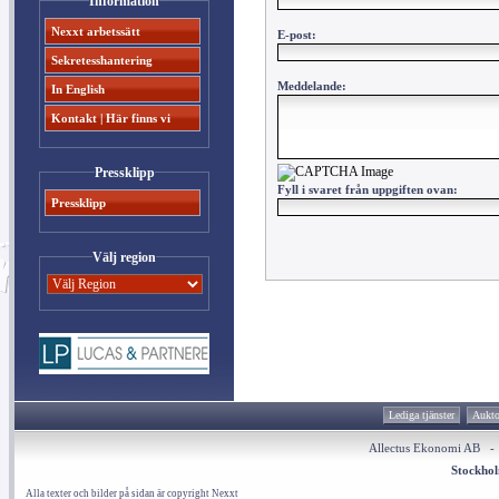
Information
Nexxt arbetssätt
E-post:
Sekretesshantering
Meddelande:
In English
Kontakt | Här finns vi
Pressklipp
Fyll i svaret från uppgiften ovan
:
Pressklipp
Välj region
Lediga tjänster
Aukto
Allectus Ekonomi AB 
Stockho
Alla texter och bilder på sidan är copyright Nexxt