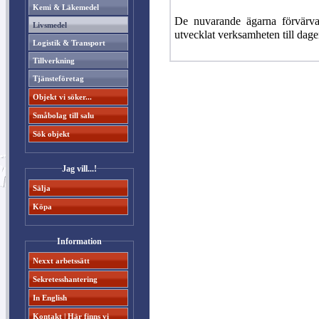
Kemi & Läkemedel
De nuvarande ägarna förvärva
Livsmedel
utvecklat verksamheten till dag
Logistik & Transport
Tillverkning
Tjänsteföretag
Objekt vi söker...
Småbolag till salu
Sök objekt
Jag vill...!
Sälja
Köpa
Information
Nexxt arbetssätt
Sekretesshantering
In English
Kontakt | Här finns vi