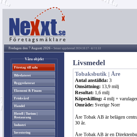
Fredagen den 7 Augusti 2026 -
Senast uppdaterad 2024.10.17 - kl 11.53
Våra objekt
Livsmedel
Företag till salu
Tobaksbutik | Åre
Bilrelateret
Antal anställda:
3
Byggrelaterat
Omsättning:
13,9 milj
Ekonomi & Finans
Resultat:
1,6 milj
Köpeskilling:
4 milj + varulage
Friskvård
Område:
Sverige Norr
Handel
Hotell | Turism |
Åre Tobak AB är belägen central
Restaurang
30 år.
Industri
Investering
Åre Tobak AB är en Direktenbutik