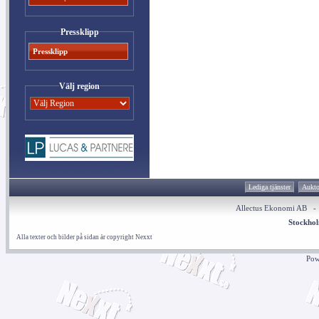
Pressklipp
Pressklipp
Välj region
Lediga tjänster
Aukto
Allectus Ekonomi AB 
Stockho
Alla texter och bilder på sidan är copyright Nexxt
Pow