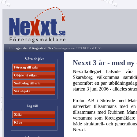
Lördagen den 8 Augusti 2026 -
Senast uppdaterad 2024.10.17 - kl 11.53
Våra objekt
Nexxt 3 år - med ny 
Företag till salu
Nexxtkollegiet hälsade våra
Objekt vi söker...
Skaraborg välkommna samtid
genomfört ett par utbildningsdag
Småbolag till salu
starten 3 juni 2006 - alldeles strax
Sök objekt
Protud AB i Skövde med Mats F
nätverket tillsammans med en
Jag vill...!
tillsammans med Rubinen Manag
Sälja
versamma som företagsmäklare s
Köpa
både strukturell- och generation
Nexxt.