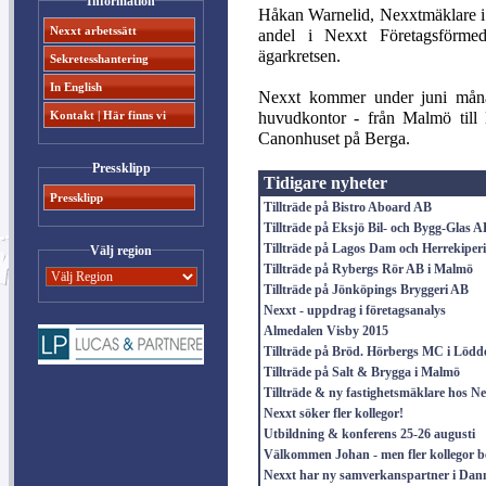
Information
Håkan Warnelid, Nexxtmäklare i
Nexxt arbetssätt
andel i Nexxt Företagsförm
ägarkretsen.
Sekretesshantering
In English
Nexxt kommer under juni månad
huvudkontor - från Malmö till 
Kontakt | Här finns vi
Canonhuset på Berga.
Pressklipp
Tidigare nyheter
Pressklipp
Tillträde på Bistro Aboard AB
Tillträde på Eksjö Bil- och Bygg-Glas A
Tillträde på Lagos Dam och Herrekiper
Välj region
Tillträde på Rybergs Rör AB i Malmö
Tillträde på Jönköpings Bryggeri AB
Nexxt - uppdrag i företagsanalys
Almedalen Visby 2015
Tillträde på Bröd. Hörbergs MC i Lödd
Tillträde på Salt & Brygga i Malmö
Tillträde & ny fastighetsmäklare hos N
Nexxt söker fler kollegor!
Utbildning & konferens 25-26 augusti
Välkommen Johan - men fler kollegor b
Nexxt har ny samverkanspartner i Da