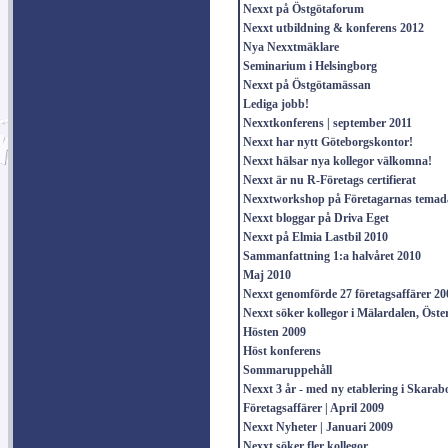
Nexxt på Östgötaforum
Nexxt utbildning & konferens 2012
Nya Nexxtmäklare
Seminarium i Helsingborg
Nexxt på Östgötamässan
Lediga jobb!
Nexxtkonferens | september 2011
Nexxt har nytt Göteborgskontor!
Nexxt hälsar nya kollegor välkomna!
Nexxt är nu R-Företags certifierat
Nexxtworkshop på Företagarnas temada
Nexxt bloggar på Driva Eget
Nexxt på Elmia Lastbil 2010
Sammanfattning 1:a halvåret 2010
Maj 2010
Nexxt genomförde 27 företagsaffärer 20
Nexxt söker kollegor i Mälardalen, Öst
Hösten 2009
Höst konferens
Sommaruppehåll
Nexxt 3 år - med ny etablering i Skarab
Företagsaffärer | April 2009
Nexxt Nyheter | Januari 2009
Nexxt söker fler kollegor