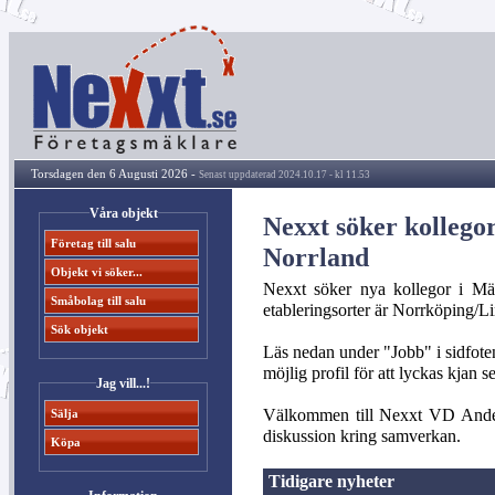
Torsdagen den 6 Augusti 2026 -
Senast uppdaterad 2024.10.17 - kl 11.53
Våra objekt
Nexxt söker kollego
Företag till salu
Norrland
Objekt vi söker...
Nexxt söker nya kollegor i Mäl
Småbolag till salu
etableringsorter är Norrköping/L
Sök objekt
Läs nedan under "Jobb" i sidfote
möjlig profil för att lyckas kjan se
Jag vill...!
Välkommen till Nexxt VD Anders
Sälja
diskussion kring samverkan.
Köpa
Tidigare nyheter