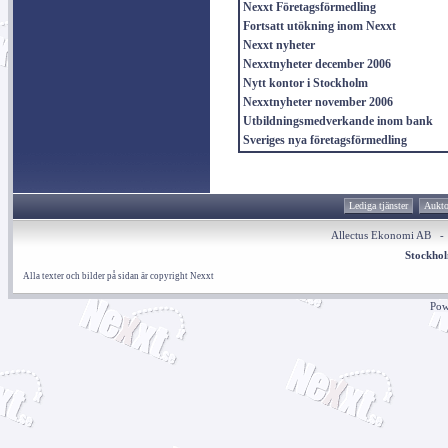
Nexxt Företagsförmedling
Fortsatt utökning inom Nexxt
Nexxt nyheter
Nexxtnyheter december 2006
Nytt kontor i Stockholm
Nexxtnyheter november 2006
Utbildningsmedverkande inom bank
Sveriges nya företagsförmedling
Lediga tjänster
Aukto
Allectus Ekonomi AB 
Stockho
Alla texter och bilder på sidan är copyright Nexxt
Pow