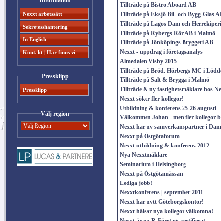
Information
Tillträde på Bistro Aboard AB
Nexxt arbetssätt
Tillträde på Eksjö Bil- och Bygg-Glas A
Tillträde på Lagos Dam och Herrekiper
Sekretesshantering
Tillträde på Rybergs Rör AB i Malmö
In English
Tillträde på Jönköpings Bryggeri AB
Nexxt - uppdrag i företagsanalys
Kontakt | Här finns vi
Almedalen Visby 2015
Tillträde på Bröd. Hörbergs MC i Lödd
Pressklipp
Tillträde på Salt & Brygga i Malmö
Tillträde & ny fastighetsmäklare hos N
Pressklipp
Nexxt söker fler kollegor!
Utbildning & konferens 25-26 augusti
Välj region
Välkommen Johan - men fler kollegor b
Nexxt har ny samverkanspartner i Da
Nexxt på Östgötaforum
Nexxt utbildning & konferens 2012
Nya Nexxtmäklare
Seminarium i Helsingborg
Nexxt på Östgötamässan
Lediga jobb!
Nexxtkonferens | september 2011
Nexxt har nytt Göteborgskontor!
Nexxt hälsar nya kollegor välkomna!
Nexxt är nu R-Företags certifierat