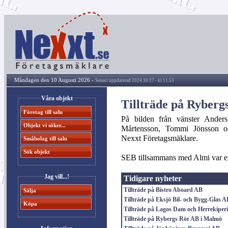
Måndagen den 10 Augusti 2026 -
Senast uppdaterad 2024.10.17 - kl 11.53
Våra objekt
Tillträde på Ryber
Företag till salu
På bilden från vänster Ande
Objekt vi söker...
Mårtensson, Tommi Jönsson o
Nexxt Företagsmäklare.
Småbolag till salu
Sök objekt
SEB tillsammans med Almi var ext
Jag vill...!
Tidigare nyheter
Tillträde på Bistro Aboard AB
Sälja
Tillträde på Eksjö Bil- och Bygg-Glas A
Köpa
Tillträde på Lagos Dam och Herrekiper
Tillträde på Rybergs Rör AB i Malmö