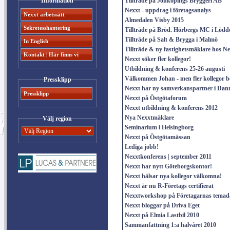
Information
Tillträde på Jönköpings Bryggeri AB
Nexxt - uppdrag i företagsanalys
Nexxt arbetssätt
Almedalen Visby 2015
Sekretesshantering
Tillträde på Bröd. Hörbergs MC i Lödd
Tillträde på Salt & Brygga i Malmö
In English
Tillträde & ny fastighetsmäklare hos N
Kontakt | Här finns vi
Nexxt söker fler kollegor!
Utbildning & konferens 25-26 augusti
Välkommen Johan - men fler kollegor b
Pressklipp
Nexxt har ny samverkanspartner i Da
Pressklipp
Nexxt på Östgötaforum
Nexxt utbildning & konferens 2012
Nya Nexxtmäklare
Välj region
Seminarium i Helsingborg
Nexxt på Östgötamässan
Lediga jobb!
Nexxtkonferens | september 2011
Nexxt har nytt Göteborgskontor!
Nexxt hälsar nya kollegor välkomna!
Nexxt är nu R-Företags certifierat
Nexxtworkshop på Företagarnas temada
Nexxt bloggar på Driva Eget
Nexxt på Elmia Lastbil 2010
Sammanfattning 1:a halvåret 2010