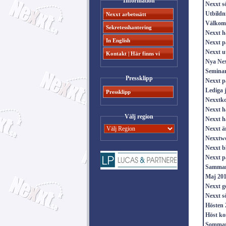
Information
Nexxt sö
Utbildn
Nexxt arbetssätt
Välkomm
Sekretesshantering
Nexxt h
In English
Nexxt p
Nexxt u
Kontakt | Här finns vi
Nya Ne
Seminar
Pressklipp
Nexxt p
Lediga 
Pressklipp
Nexxtko
Nexxt h
Välj region
Nexxt h
Nexxt är
Nexxtwo
Nexxt b
Nexxt p
Sammanf
Maj 20
Nexxt g
Nexxt s
Hösten 
Höst ko
Sommar