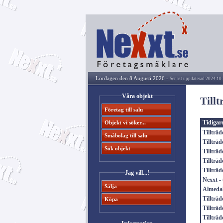
Lördagen den 8 Augusti 2026 -
Senast uppdaterad 2024.10.
Våra objekt
Till
Företag till salu
Tidigar
Objekt vi söker...
Tillträ
Småbolag till salu
Tillträ
Sök objekt
Tillträ
Tillträ
Tillträ
Jag vill...!
Nexxt -
Sälja
Almedal
Tillträ
Köpa
Tillträ
Tillträ