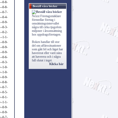
--0-8-
Beställ våra böcker
--0-8-
--0-7-
Nexxt Företagsmäklare
--0-4-
förmedlar företag i
--0-9-
omsättningsintervallet
--0-3-
några till cirka tjugofem
miljoner i årsomsättning
--0-2-
hos uppdragsföretagen.
--1-1-
Boken handlar till stor
--0-9-
del om affärssituationer
--0-9-
som gått fel och läget har
--0-9-
havererat eller varit nära
att haverera och i några
--0-6-
fall slutat i inget.
--0-3-
Klicka här
--1-0-
--1-0-
--0-9-
--0-8-
--0-7-
--0-5-
--0-1-
--1-1-
--0-9-
--0-9-
--0-7-