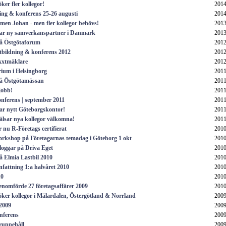
ker fler kollegor!
2014
ing & konferens 25-26 augusti
2014
en Johan - men fler kollegor behövs!
2013
ar ny samverkanspartner i Danmark
2013
å Östgötaforum
2012
tbildning & konferens 2012
2012
xxtmäklare
2012
ium i Helsingborg
2011
å Östgötamässan
2011
jobb!
2011
nferens | september 2011
2011
ar nytt Göteborgskontor!
2011
älsar nya kollegor välkomna!
2011
 nu R-Företags certifierat
2010
rkshop på Företagarnas temadag i Göteborg 1 okt
2010
loggar på Driva Eget
2010
å Elmia Lastbil 2010
2010
attning 1:a halvåret 2010
2010
10
2010
enomförde 27 företagsaffärer 2009
2010
öker kollegor i Mälardalen, Östergötland & Norrland
2009
2009
2009
nferens
2009
uppehåll
2009