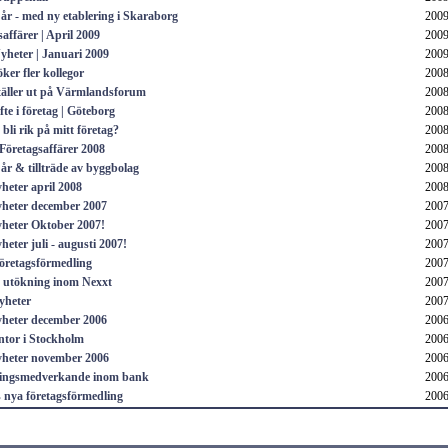
 år - med ny etablering i Skaraborg
2009
affärer | April 2009
2009
yheter | Januari 2009
2009
ker fler kollegor
2008
täller ut på Värmlandsforum
2008
te i företag | Göteborg
2008
bli rik på mitt företag?
2008
 Företagsaffärer 2008
2008
 år & tillträde av byggbolag
2008
heter april 2008
2008
heter december 2007
2007
heter Oktober 2007!
2007
eter juli - augusti 2007!
2007
öretagsförmedling
2007
t utökning inom Nexxt
2007
yheter
2007
heter december 2006
2006
ntor i Stockholm
2006
heter november 2006
2006
ningsmedverkande inom bank
2006
s nya företagsförmedling
2006