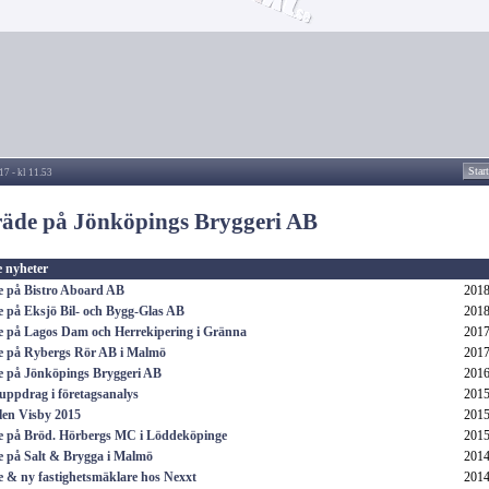
Star
17 - kl 11.53
träde på Jönköpings Bryggeri AB
e nyheter
de på Bistro Aboard AB
2018
de på Eksjö Bil- och Bygg-Glas AB
2018
de på Lagos Dam och Herrekipering i Gränna
2017
de på Rybergs Rör AB i Malmö
2017
de på Jönköpings Bryggeri AB
2016
 uppdrag i företagsanalys
2015
en Visby 2015
2015
de på Bröd. Hörbergs MC i Löddeköpinge
2015
de på Salt & Brygga i Malmö
2014
de & ny fastighetsmäklare hos Nexxt
2014