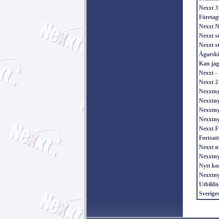
Nexxt 3
Företags
Nexxt N
Nexxt sö
Nexxt s
Ägarskif
Kan jag 
Nexxt -
Nexxt 2
Nexxtny
Nexxtny
Nexxtny
Nexxtnyh
Nexxt F
Fortsat
Nexxt n
Nexxtny
Nytt ko
Nexxtny
Utbild
Sverige