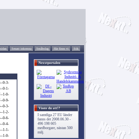
tsidan
Senast inkomna
Småbolag
Här finns vi
Sök
Nexxtportalen
--0-3-
--0-1-
--1-0-
--0-9-
--0-3-
Visste du att!?
--1-2-
I samtliga 27 EU länder
--0-6-
fanns det 2008.06.30 -
496 198 605
--0-4-
medborgare, nästan 500
--1-1-
milj.
--1-0-