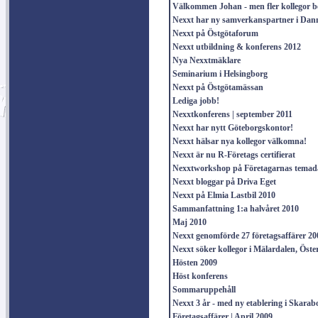
Välkommen Johan - men fler kollegor b
Nexxt har ny samverkanspartner i Da
Nexxt på Östgötaforum
Nexxt utbildning & konferens 2012
Nya Nexxtmäklare
Seminarium i Helsingborg
Nexxt på Östgötamässan
Lediga jobb!
Nexxtkonferens | september 2011
Nexxt har nytt Göteborgskontor!
Nexxt hälsar nya kollegor välkomna!
Nexxt är nu R-Företags certifierat
Nexxtworkshop på Företagarnas temada
Nexxt bloggar på Driva Eget
Nexxt på Elmia Lastbil 2010
Sammanfattning 1:a halvåret 2010
Maj 2010
Nexxt genomförde 27 företagsaffärer 20
Nexxt söker kollegor i Mälardalen, Öst
Hösten 2009
Höst konferens
Sommaruppehåll
Nexxt 3 år - med ny etablering i Skarab
Företagsaffärer | April 2009