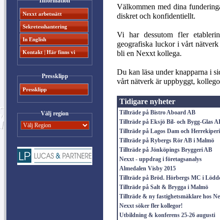
Information
Välkommen med dina funderingar k
Nexxt arbetssätt
diskret och konfidentiellt.
Sekretesshantering
Vi har dessutom fler etableri
In English
geografiska luckor i vårt nätverk 
bli en Nexxt kollega.
Kontakt | Här finns vi
Du kan läsa under knapparna i si
Pressklipp
vårt nätverk är uppbyggt, kolle
Pressklipp
Tidigare nyheter
Tillträde på Bistro Aboard AB
Välj region
Tillträde på Eksjö Bil- och Bygg-Glas A
Tillträde på Lagos Dam och Herrekiper
Tillträde på Rybergs Rör AB i Malmö
Tillträde på Jönköpings Bryggeri AB
Nexxt - uppdrag i företagsanalys
Almedalen Visby 2015
Tillträde på Bröd. Hörbergs MC i Lödd
Tillträde på Salt & Brygga i Malmö
Tillträde & ny fastighetsmäklare hos N
Nexxt söker fler kollegor!
Utbildning & konferens 25-26 augusti