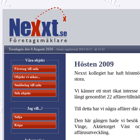
Torsdagen den 6 Augusti 2026 -
Senast uppdaterad 2024.10.17 - kl 11.53
Våra objekt
Hösten 2009
Företag till salu
Nexxt kollegiet har haft höstmö
Objekt vi söker...
stora.
Småbolag till salu
Vi känner ett stort ökat intresse
Sök objekt
långt genomfört 22 affärer/tillträd
Till detta har vi några affärer där
Jag vill...!
Sälja
Den här gången hade vi besök 
Köpa
Vinge, Aktietorget Väst oc
affärusutveckling.