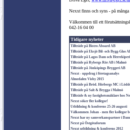
Nexxt finns och syns - på många 
Välkommen till ett förutsättning
042-16 04 00
Tidigare nyheter
Tillträde på Bistro Aboard AB
Tillträde på Eksjö Bil- och Bygg-Glas A
Tillträde på Lagos Dam och Herrekiper
Tillträde på Rybergs Rör AB i Malmö
Tillträde på Jönköpings Bryggeri AB
Nexxt - uppdrag i företagsanalys
Almedalen Visby 2015
Tillträde på Bröd. Hörbergs MC i Lödd
Tillträde på Salt & Brygga i Malmö
Tillträde & ny fastighetsmäklare hos N
Nexxt söker fler kollegor!
Utbildning & konferens 25-26 augusti
Välkommen Johan - men fler kollegor b
Nexxt har ny samverkanspartner i Da
Nexxt på Östgötaforum
Nexxt utbildning & konferens 2012