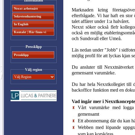
Information
Nexxt arbetssätt
Marknaden kring företagsöver
efterfrågade. Vi har haft en sto
Sekretesshantering
talet affärer under 1:a halvåret.
In English
Nexxt söker också flefr kollego
också en möjlig etableringsområ
Kontakt | Här finns vi
och Sundsvall eller Umeå.
Pressklipp
Läs nedan under "Jobb" i sidfote
möjlig profil för att lyckas kjan se
Pressklipp
Du ansluter till Nexxtnätverke
Välj region
gemensamt varumärke.
Du har hela Nexxtkollegiet till
backoffice funktion med en doku
Vad ingår mer i Nexxtkoncepte
Vårt varumärke med logga 
gemensamt
Ett abonnemang där du kan häm
Webben med löpande uppgrade
som kan korsköras.