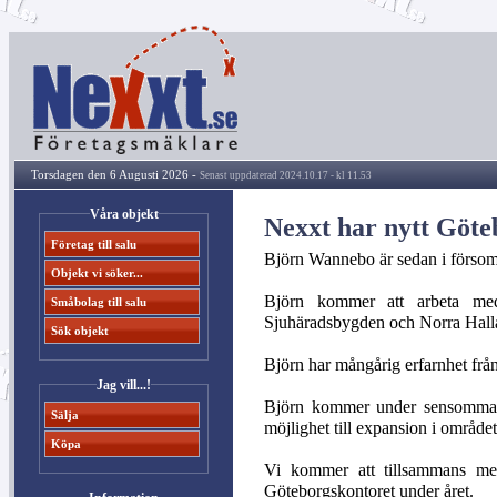
Torsdagen den 6 Augusti 2026 -
Senast uppdaterad 2024.10.17 - kl 11.53
Våra objekt
Nexxt har nytt Göte
Företag till salu
Björn Wannebo är sedan i försom
Objekt vi söker...
Björn kommer att arbeta med
Småbolag till salu
Sjuhäradsbygden och Norra Halla
Sök objekt
Björn har mångårig erfarnhet frå
Jag vill...!
Björn kommer under sensommare
Sälja
möjlighet till expansion i området
Köpa
Vi kommer att tillsammans med 
Göteborgskontoret under året.