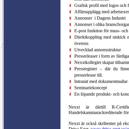
Grafisk profil med logos och 
Affärsupplägg med arbetsexe
Annonser i Dagens Industri
Annonser i olika branschorga
E-post funktion för mass- och
Direktkoppling med utskick ef
överens
Utvecklad annonsstruktur
Pressreleaser i form av färdig
Nexxtkollegiet skapar tillsam
Pressregister – där du finn
pressrelease till.
Intranät med dokumentmallar 
Seminariekoncept
En löpande produkt- och kon
Nexxt är därtill R-Certi
Handelskammarackrediterade för
Nexxt är också skribenter på ek
Driva Eget,
www.driva-eget.se/a