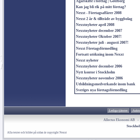
Ägarskifte i företag | Göteborg
Kan jag bli rik på mitt företag?
Nexxt - Företagsaffärer 2008
Nexxt 2 år & tillträde av byggbolag
Nexxtnyheter april 2008
Nexxtnyheter december 2007
Nexxtnyheter Oktober 2007!
Nexxtnyheter juli - augusti 2007!
Nexxt Företagsförmedling
Fortsatt utökning inom Nexxt
Nexxt nyheter
Nexxtnyheter december 2006
Nytt kontor i Stockholm
Nexxtnyheter november 2006
Utbildningsmedverkande inom bank
Sveriges nya företagsförmedling
Lediga tjänster
Aukto
Allectus Ekonomi AB 
Stockho
Alla texter och bilder på sidan är copyright Nexxt